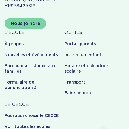
+16138425319
Nous joindre
À
Outils
L’ÉCOLE
OUTILS
propos
À propos
Portail parents
Nouvelles et événements
Inscrire un enfant
Bureau d'assistance aux
Horaire et calendrier
familles
scolaire
Formulaire de
Transport
dénonciation
Faire un don
Carrière
LE CECCE
Pourquoi choisir le CECCE
Voir toutes les écoles