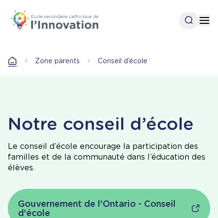
Aller
au
Open se
Op
contenu
principal
Accueil
Zone parents
Conseil d’école
Accueil
Notre conseil d’école
Le conseil d’école encourage la participation des
familles et de la communauté dans l’éducation des
élèves.
Gouvernement de l'Ontario - Conseil
d'école