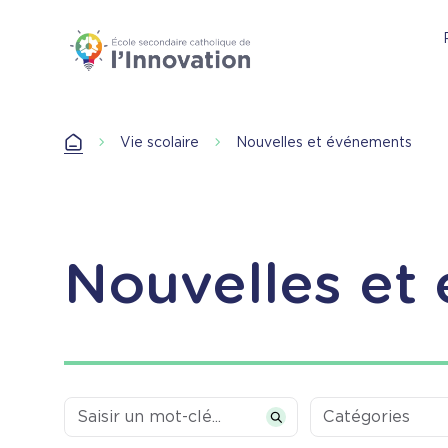
Aller
au
contenu
principal
Accueil
Vie scolaire
Nouvelles et événements
Accueil
Nouvelles et
Categories
Catégories