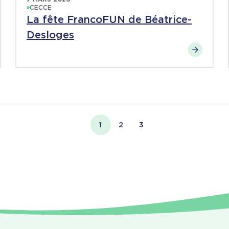
CECCE
La fête FrancoFUN de Béatrice-
Desloges
1
2
3
Page courante
Page
Page