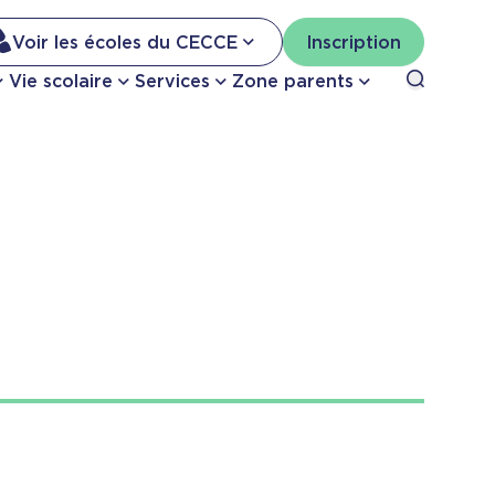
Na
Voir les écoles du CECCE
Inscription
Nav
Open sea
Vie scolaire
Services
Zone parents
se
pri