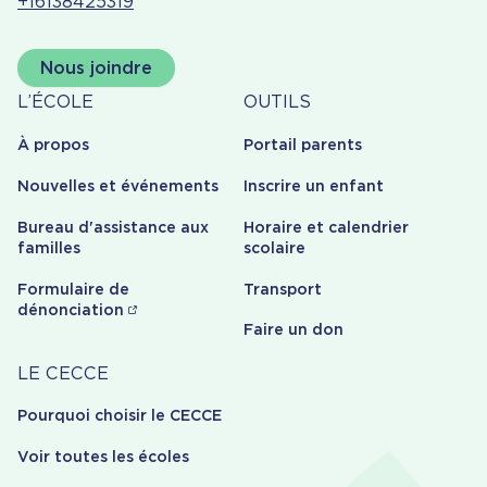
+16138425319
Nous joindre
À
Outils
L’ÉCOLE
OUTILS
propos
À propos
Portail parents
Nouvelles et événements
Inscrire un enfant
Bureau d'assistance aux
Horaire et calendrier
familles
scolaire
Formulaire de
Transport
dénonciation
Faire un don
Carrière
LE CECCE
Pourquoi choisir le CECCE
Voir toutes les écoles