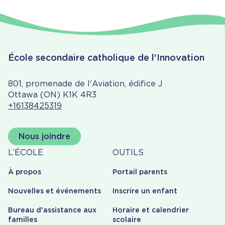
École secondaire catholique de l'Innovation
801, promenade de l'Aviation, édifice J
Ottawa (ON) K1K 4R3
+16138425319
Nous joindre
À
Outils
L’ÉCOLE
OUTILS
propos
À propos
Portail parents
Nouvelles et événements
Inscrire un enfant
Bureau d'assistance aux
Horaire et calendrier
familles
scolaire