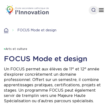
Aller
au
Open se
Op
contenu
principal
Accueil
FOCUS Mode et design
Accueil
Arts et culture
FOCUS Mode et design
e
e
Un FOCUS permet aux élèves de 11
et 12
année
d’explorer concrètement un domaine
professionnel. Offert sur un semestre, il combine
apprentissages pratiques, certifications, projets et
stages. Un programme FOCUS peut également
servir de tremplin vers une Majeure Haute
Spécialisation ou d’autres parcours spécialisés.